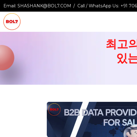
Email:
SHASHANK@BOL7.COM
Call / WhatsApp Us:
+9
최고
있