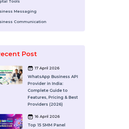
WhatsApp Business API
Digital Tools
데
Business Messaging
Business Communication
마
Recent Post
모
17 April 2026
WhatsApp Business API
Provider in India:
Complete Guide to
Features, Pricing & Best