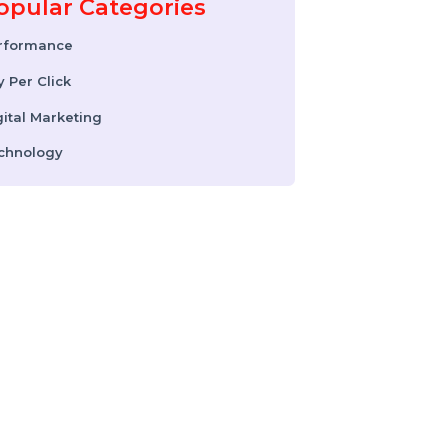
Instagram Reel
Downloader: How to
Download Instagram
Reels & Videos Safely
(2026 Guide)
Popular Categories
Performance
Pay Per Click
Digital Marketing
Technology